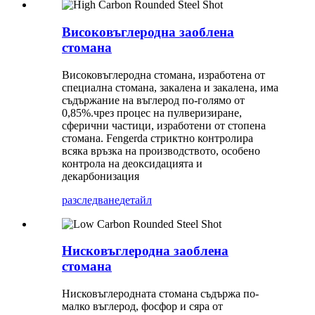
Високовъглеродна заоблена
стомана
Високовъглеродна стомана, изработена от
специална стомана, закалена и закалена, има
съдържание на въглерод по-голямо от
0,85%.чрез процес на пулверизиране,
сферични частици, изработени от стопена
стомана. Fengerda стриктно контролира
всяка връзка на производството, особено
контрола на деоксидацията и
декарбонизация
разследване
детайл
Нисковъглеродна заоблена
стомана
Нисковъглеродната стомана съдържа по-
малко въглерод, фосфор и сяра от