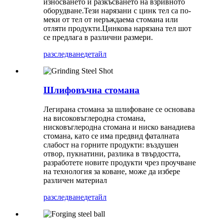
износването и разкъсването на взривното
оборудване.Тези нарязани с цинк тел са по-
меки от тел от неръждаема стомана или
отляти продукти.Цинкова нарязана тел шот
се предлага в различни размери.
разследване
детайл
Шлифовъчна стомана
Легирана стомана за шлифоване се основава
на високовъглеродна стомана,
нисковъглеродна стомана и ниско ванадиева
стомана, като се има предвид фаталната
слабост на горните продукти: въздушен
отвор, пукнатини, разлика в твърдостта,
разработете новите продукти чрез проучване
на технология за коване, може да избере
различен материал
разследване
детайл