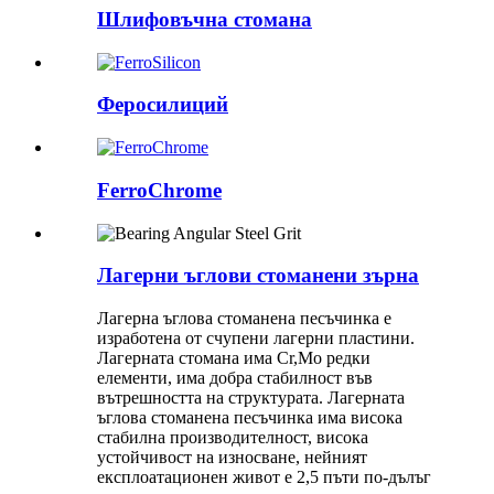
Шлифовъчна стомана
Феросилиций
FerroChrome
Лагерни ъглови стоманени зърна
Лагерна ъглова стоманена песъчинка е
изработена от счупени лагерни пластини.
Лагерната стомана има Cr,Mo редки
елементи, има добра стабилност във
вътрешността на структурата. Лагерната
ъглова стоманена песъчинка има висока
стабилна производителност, висока
устойчивост на износване, нейният
експлоатационен живот е 2,5 пъти по-дълъг