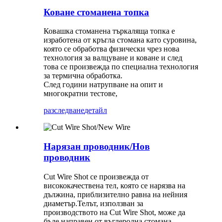
Коване стоманена топка
Ковашка стоманена търкаляща топка е
изработена от кръгла стомана като суровина,
която се обработва физически чрез нова
технология за валцуване и коване и след
това се произвежда по специална технология
за термична обработка.
След години натрупване на опит и
многократни тестове,
разследване
детайл
Нарязан проводник/Нов
проводник
Cut Wire Shot се произвежда от
висококачествена тел, която се нарязва на
дължина, приблизително равна на нейния
диаметър.Телът, използван за
производството на Cut Wire Shot, може да
бъде направен от въглеродна стомана,