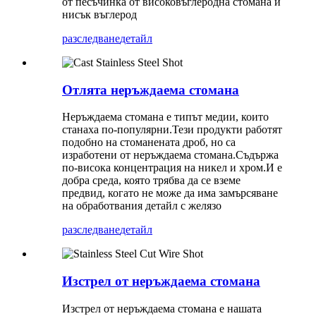
от песъчинка от високовъглеродна стомана и
нисък въглерод
разследване
детайл
Отлята неръждаема стомана
Неръждаема стомана е типът медии, които
станаха по-популярни.Тези продукти работят
подобно на стоманената дроб, но са
изработени от неръждаема стомана.Съдържа
по-висока концентрация на никел и хром.И е
добра среда, която трябва да се вземе
предвид, когато не може да има замърсяване
на обработвания детайл с желязо
разследване
детайл
Изстрел от неръждаема стомана
Изстрел от неръждаема стомана е нашата