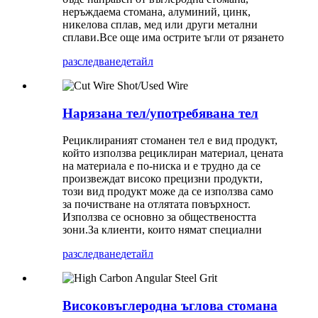
неръждаема стомана, алуминий, цинк,
никелова сплав, мед или други метални
сплави.Все още има острите ъгли от рязането
разследване
детайл
Нарязана тел/употребявана тел
Рециклираният стоманен тел е вид продукт,
който използва рециклиран материал, цената
на материала е по-ниска и е трудно да се
произвеждат високо прецизни продукти,
този вид продукт може да се използва само
за почистване на отлятата повърхност.
Използва се основно за обществеността
зони.За клиенти, които нямат специални
разследване
детайл
Високовъглеродна ъглова стомана