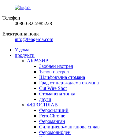
Телефон
0086-632-5985228
Електронна поща
info@fengerda.com
У дома
продукти
АБРАЗИВ
Заоблен изстрел
Ъглов изстрел
Шлифовъчна стомана
Град от неръждаема стомана
Cut Wire Shot
Стоманена топка
други
ФЕРОСПЛАВ
Феросилиций
FerroChrome
Фероманган
Силициево-манганова сплав
Феромолибден