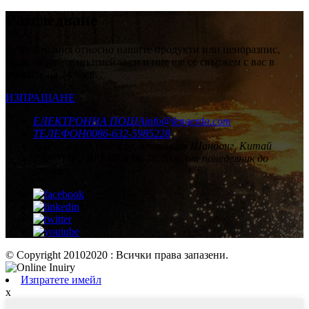
Разследване
За запитвания относно нашите продукти или ценоразпис,
моля, оставете ни имейла си и ние ще се свържем с вас в
рамките на 24 часа.
ИЗПРАЩАНЕ
ЕЛЕКТРОННА ПОЩА
info@fengerda.com
ТЕЛЕФОН
0086-632-5985228
АДРЕС
Град Тенгжоу, провинция Шандонг, Китай
РАБОТНО ВРЕМЕ
8:00-18:00 ч. от понеделник до
събота
© Copyright 20102020 : Всички права запазени.
Изпратете имейл
x