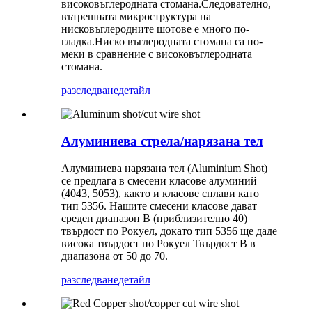
високовъглеродната стомана.Следователно,
вътрешната микроструктура на
нисковъглеродните шотове е много по-
гладка.Ниско въглеродната стомана са по-
меки в сравнение с високовъглеродната
стомана.
разследване
детайл
Алуминиева стрела/нарязана тел
Алуминиева нарязана тел (Aluminium Shot)
се предлага в смесени класове алуминий
(4043, 5053), както и класове сплави като
тип 5356. Нашите смесени класове дават
среден диапазон B (приблизително 40)
твърдост по Рокуел, докато тип 5356 ще даде
висока твърдост по Рокуел Твърдост B в
диапазона от 50 до 70.
разследване
детайл