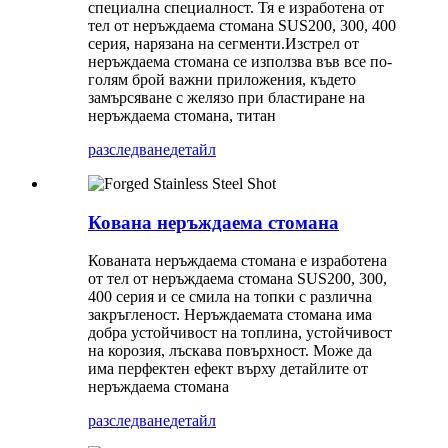
специална специалност. Тя е изработена от
тел от неръждаема стомана SUS200, 300, 400
серия, нарязана на сегменти.Изстрел от
неръждаема стомана се използва във все по-
голям брой важни приложения, където
замърсяване с желязо при бластиране на
неръждаема стомана, титан
разследване
детайл
Кована неръждаема стомана
Кованата неръждаема стомана е изработена
от тел от неръждаема стомана SUS200, 300,
400 серия и се смила на топки с различна
закръгленост. Неръждаемата стомана има
добра устойчивост на топлина, устойчивост
на корозия, лъскава повърхност. Може да
има перфектен ефект върху детайлите от
неръждаема стомана
разследване
детайл