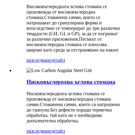
Високовъглеродната ъглова стомана се
произвежда от високовъглеродна
стомана.Стоманени сачми, които се
натрошават до гранулирана форма и
впоследствие се темперират до три различни
твърдости (GH, GL и GP), за да се погрижат
за различни приложения.Песъкът от
високовъглеродна стомана се използва
широко като среда за отстраняване на накип
разследване
детайл
Нисковъглеродна ъглова стомана
Нисковъглеродната ъглова стомана се
произвежда от нисковъглеродна стомана
сачми.Стоманени сачми, които са натрошени
до гранули.Без дефекти поради термична
обработка, тъй като не е необходима
допълнителна обработка.
разследване
детайл