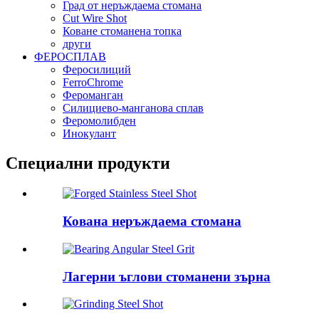
Град от неръждаема стомана
Cut Wire Shot
Коване стоманена топка
други
ФЕРОСПЛАВ
Феросилиций
FerroChrome
Фероманган
Силициево-манганова сплав
Феромолибден
Инокулант
Специални продукти
Кована неръждаема стомана
Лагерни ъглови стоманени зърна