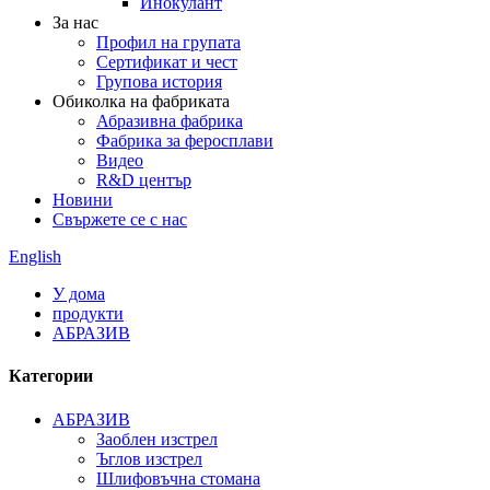
Инокулант
За нас
Профил на групата
Сертификат и чест
Групова история
Обиколка на фабриката
Абразивна фабрика
Фабрика за феросплави
Видео
R&D център
Новини
Свържете се с нас
English
У дома
продукти
АБРАЗИВ
Категории
АБРАЗИВ
Заоблен изстрел
Ъглов изстрел
Шлифовъчна стомана