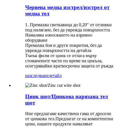
Червена медна изстрел/изстрел от
медна тел
1. Премахва светкавица до 0,20″ от отливки
под налягане, без да уврежда повърхността
Намалява износването на взривно
оборудване
Премахва боя и други покрития, без да
уврежда повърхността на детайла
Тънък филм от цинк се отлага върху
стоманените части по време на цикъла,
осигурявайки краткосрочна защита от ръжда
разследване
детайл
Цинк шот/Цинкова нарязана тел
шот
Ние предлагаме качествена гама от дросели
от цинкова тел.Предлагат се на компетентни
цени, нашите продукти намаляват