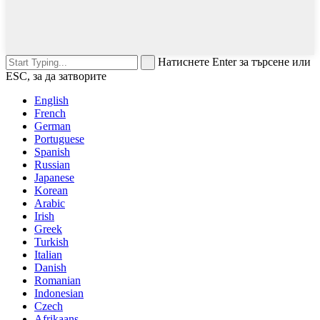
Натиснете Enter за търсене или
ESC, за да затворите
English
French
German
Portuguese
Spanish
Russian
Japanese
Korean
Arabic
Irish
Greek
Turkish
Italian
Danish
Romanian
Indonesian
Czech
Afrikaans