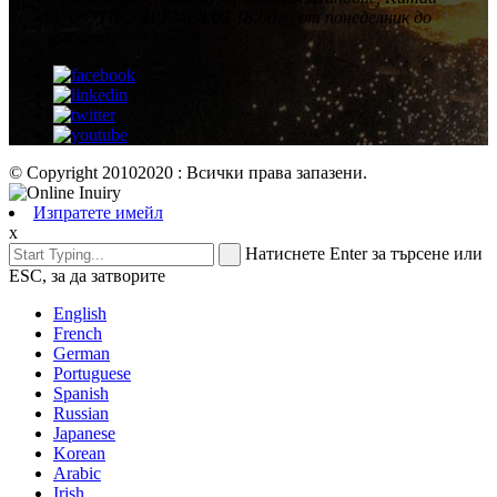
РАБОТНО ВРЕМЕ
8:00-18:00 ч. от понеделник до
събота
© Copyright 20102020 : Всички права запазени.
Изпратете имейл
x
Натиснете Enter за търсене или
ESC, за да затворите
English
French
German
Portuguese
Spanish
Russian
Japanese
Korean
Arabic
Irish