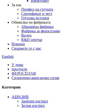
Инокулант
За нас
Профил на групата
Сертификат и чест
Групова история
Обиколка на фабриката
Абразивна фабрика
Фабрика за феросплави
Видео
R&D център
Новини
Свържете се с нас
English
У дома
продукти
ФЕРОСПЛАВ
Силициево-манганова сплав
Категории
АБРАЗИВ
Заоблен изстрел
Ъглов изстрел