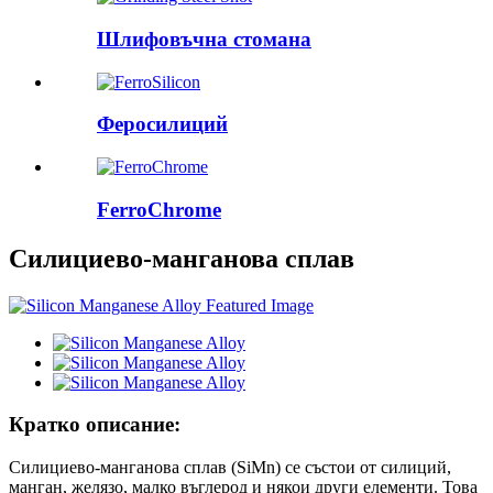
Шлифовъчна стомана
Феросилиций
FerroChrome
Силициево-манганова сплав
Кратко описание:
Силициево-манганова сплав (SiMn) се състои от силиций,
манган, желязо, малко въглерод и някои други елементи. Това