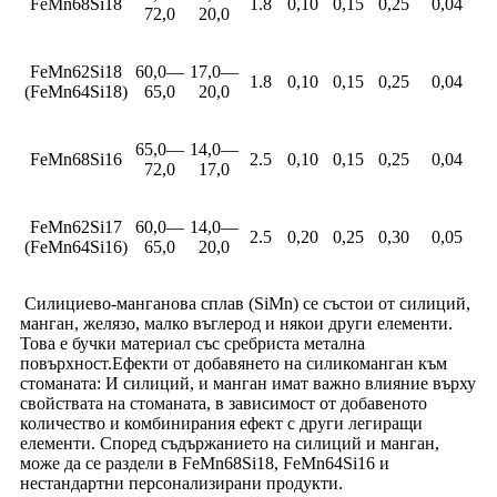
FeMn68Si18
1.8
0,10
0,15
0,25
0,04
72,0
20,0
FeMn62Si18
60,0—
17,0—
1.8
0,10
0,15
0,25
0,04
(FeMn64Si18)
65,0
20,0
65,0—
14,0—
FeMn68Si16
2.5
0,10
0,15
0,25
0,04
72,0
17,0
FeMn62Si17
60,0—
14,0—
2.5
0,20
0,25
0,30
0,05
(FeMn64Si16)
65,0
20,0
Силициево-манганова сплав (SiMn) се състои от силиций,
манган, желязо, малко въглерод и някои други елементи.
Това е бучки материал със сребриста метална
повърхност.Ефекти от добавянето на силикоманган към
стоманата: И силиций, и манган имат важно влияние върху
свойствата на стоманата, в зависимост от добавеното
количество и комбинирания ефект с други легиращи
елементи. Според съдържанието на силиций и манган,
може да се раздели в FeMn68Si18, FeMn64Si16 и
нестандартни персонализирани продукти.