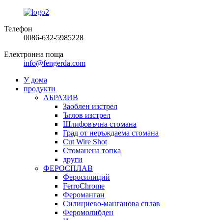
Телефон
0086-632-5985228
Електронна поща
info@fengerda.com
У дома
продукти
АБРАЗИВ
Заоблен изстрел
Ъглов изстрел
Шлифовъчна стомана
Град от неръждаема стомана
Cut Wire Shot
Стоманена топка
други
ФЕРОСПЛАВ
Феросилиций
FerroChrome
Фероманган
Силициево-манганова сплав
Феромолибден