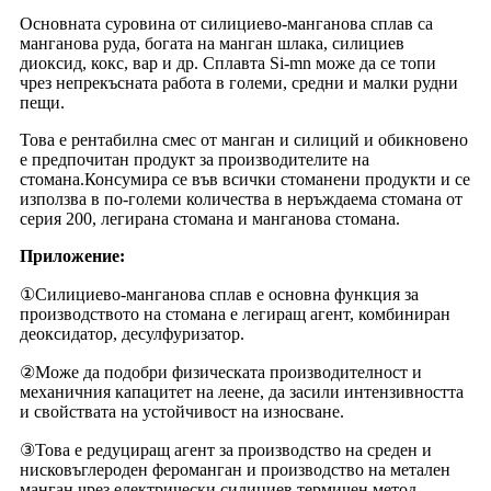
Основната суровина от силициево-манганова сплав са
манганова руда, богата на манган шлака, силициев
диоксид, кокс, вар и др. Сплавта Si-mn може да се топи
чрез непрекъсната работа в големи, средни и малки рудни
пещи.
Това е рентабилна смес от манган и силиций и обикновено
е предпочитан продукт за производителите на
стомана.Консумира се във всички стоманени продукти и се
използва в по-големи количества в неръждаема стомана от
серия 200, легирана стомана и манганова стомана.
Приложение:
①Силициево-манганова сплав е основна функция за
производството на стомана е легиращ агент, комбиниран
деоксидатор, десулфуризатор.
②Може да подобри физическата производителност и
механичния капацитет на леене, да засили интензивността
и свойствата на устойчивост на износване.
③Това е редуциращ агент за производство на среден и
нисковъглероден фероманган и производство на метален
манган чрез електрически силициев термичен метод.