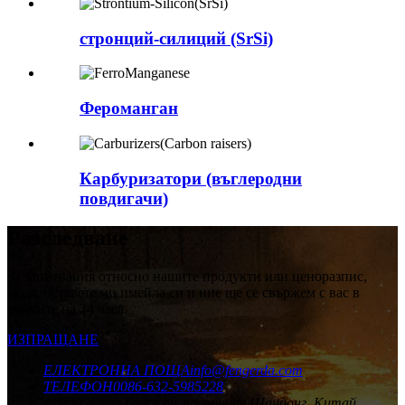
стронций-силиций (SrSi)
Фероманган
Карбуризатори (въглеродни
повдигачи)
Разследване
За запитвания относно нашите продукти или ценоразпис,
моля, оставете ни имейла си и ние ще се свържем с вас в
рамките на 24 часа.
ИЗПРАЩАНЕ
ЕЛЕКТРОННА ПОЩА
info@fengerda.com
ТЕЛЕФОН
0086-632-5985228
АДРЕС
Град Тенгжоу, провинция Шандонг, Китай