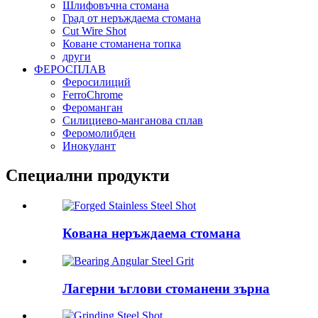
Шлифовъчна стомана
Град от неръждаема стомана
Cut Wire Shot
Коване стоманена топка
други
ФЕРОСПЛАВ
Феросилиций
FerroChrome
Фероманган
Силициево-манганова сплав
Феромолибден
Инокулант
Специални продукти
Кована неръждаема стомана
Лагерни ъглови стоманени зърна